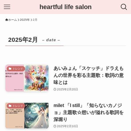
heartful life salon
ホーム
2025年
2月
2025年2月
– date –
あいみょん「スケッチ」ドラえも
トレンド
んの世界を彩る主題歌：歌詞の意
味とは
2025年2月20日
milet 「I still」「知らないカノジ
トレンド
ョ」主題歌☆想いが溢れる歌詞を
深堀り
2025年2月10日