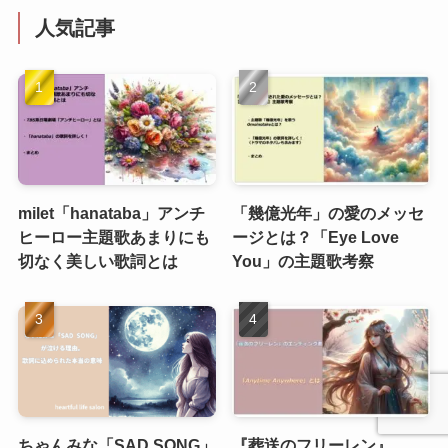
人気記事
milet「hanataba」アンチ
「幾億光年」の愛のメッセ
ヒーロー主題歌あまりにも
ージとは？「Eye Love
切なく美しい歌詞とは
You」の主題歌考察
ちゃんみな「SAD SONG」
『葬送のフリーレン』